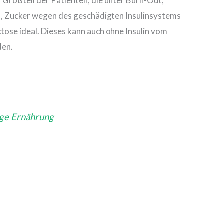
 Großteil der Patienten, die unter Burn-Out,
, Zucker wegen des geschädigten Insulinsystems
tose ideal. Dieses kann auch ohne Insulin vom
den.
tige Ernährung