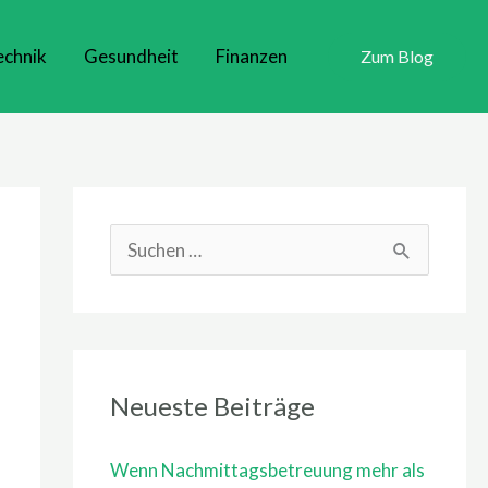
echnik
Gesundheit
Finanzen
Zum Blog
S
u
c
h
Neueste Beiträge
e
n
Wenn Nachmittagsbetreuung mehr als
n