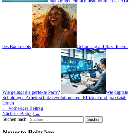
Finanzfragen einfach beantwortet: Das ABC
des Bankrechts
Geburtstag auf Ibiza feiern:
Wie gelingt die perfekte Party?
Wie digitale
Schulungen Arbeitsschutz revolutionieren: Effizient und praxisnah
lernen
←
Vorheriger Beitrag
Nächster Beitrag
→
Suchen nach:
Neueste Beiträge