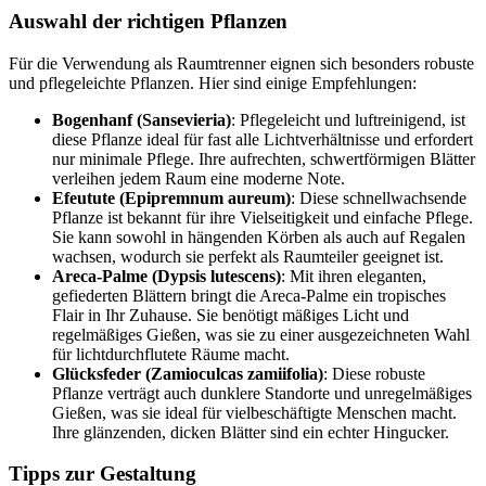
Auswahl der richtigen Pflanzen
Für die Verwendung als Raumtrenner eignen sich besonders robuste
und pflegeleichte Pflanzen. Hier sind einige Empfehlungen:
Bogenhanf (Sansevieria)
: Pflegeleicht und luftreinigend, ist
diese Pflanze ideal für fast alle Lichtverhältnisse und erfordert
nur minimale Pflege. Ihre aufrechten, schwertförmigen Blätter
verleihen jedem Raum eine moderne Note.
Efeutute (Epipremnum aureum)
: Diese schnellwachsende
Pflanze ist bekannt für ihre Vielseitigkeit und einfache Pflege.
Sie kann sowohl in hängenden Körben als auch auf Regalen
wachsen, wodurch sie perfekt als Raumteiler geeignet ist.
Areca-Palme (Dypsis lutescens)
: Mit ihren eleganten,
gefiederten Blättern bringt die Areca-Palme ein tropisches
Flair in Ihr Zuhause. Sie benötigt mäßiges Licht und
regelmäßiges Gießen, was sie zu einer ausgezeichneten Wahl
für lichtdurchflutete Räume macht.
Glücksfeder (Zamioculcas zamiifolia)
: Diese robuste
Pflanze verträgt auch dunklere Standorte und unregelmäßiges
Gießen, was sie ideal für vielbeschäftigte Menschen macht.
Ihre glänzenden, dicken Blätter sind ein echter Hingucker.
Tipps zur Gestaltung