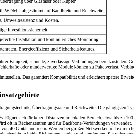
nübertragung über Glasfaser oder Kupfer.
iDi, WDM – abgestimmt auf Bandbreite und Reichweite.
te, Umweltresistenz und Kosten.
ige Investitionssicherheit.
rechte Installation und kontinuierliches Monitoring.
enraten, Energieeffizienz und Sicherheitsfeatures.
hrer Fähigkeit, schnelle, zuverlässige Verbindungen bereitzustellen.
ehlerhafte oder minderwertige Module können zu Paketverlust, Verbindu
ittstellen. Das garantiert Kompatibilität und erleichtert spätere Erwe
nsatzgebiete
rtragungstechnik, Übertragungsrate und Reichweite. Die gängigsten Typ
/s. Eignet sich für kurze Distanzen im lokalen Bereich, etwa bis zu 10
 Wird oft in Rechenzentren und für Backbone-Verbindungen verwendet.
n von 40 Gbit/s und mehr. Werden bei großen Netzwerken mit extrem
 gleichzeitig in beide Richtungen senden und empfangen. Sie reduzier