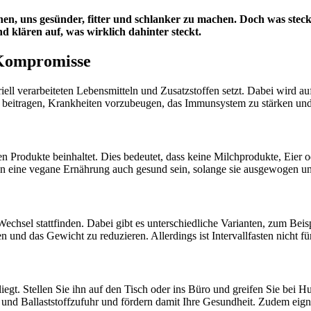
n, uns gesünder, fitter und schlanker zu machen. Doch was steckt
 klären auf, was wirklich dahinter steckt.
 Kompromisse
iell verarbeiteten Lebensmitteln und Zusatzstoffen setzt. Dabei wird auf
 beitragen, Krankheiten vorzubeugen, das Immunsystem zu stärken und
chen Produkte beinhaltet. Dies bedeutet, dass keine Milchprodukte, Eie
 eine vegane Ernährung auch gesund sein, solange sie ausgewogen un
echsel stattfinden. Dabei gibt es unterschiedliche Varianten, zum Beisp
en und das Gewicht zu reduzieren. Allerdings ist Intervallfasten nicht 
liegt. Stellen Sie ihn auf den Tisch oder ins Büro und greifen Sie bei
nd Ballaststoffzufuhr und fördern damit Ihre Gesundheit. Zudem eigne