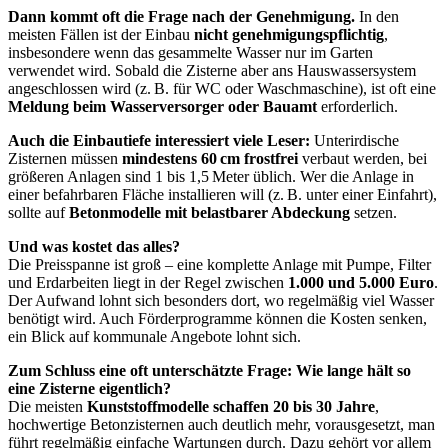
Dann kommt oft die Frage nach der Genehmigung.
In den
meisten Fällen ist der Einbau
nicht genehmigungspflichtig
,
insbesondere wenn das gesammelte Wasser nur im Garten
verwendet wird. Sobald die Zisterne aber ans Hauswassersystem
angeschlossen wird (z. B. für WC oder Waschmaschine), ist oft eine
Meldung beim Wasserversorger oder Bauamt
erforderlich.
Auch die Einbautiefe interessiert viele Leser:
Unterirdische
Zisternen müssen
mindestens 60 cm frostfrei
verbaut werden, bei
größeren Anlagen sind 1 bis 1,5 Meter üblich. Wer die Anlage in
einer befahrbaren Fläche installieren will (z. B. unter einer Einfahrt),
sollte auf
Betonmodelle mit belastbarer Abdeckung
setzen.
Und was kostet das alles?
Die Preisspanne ist groß – eine komplette Anlage mit Pumpe, Filter
und Erdarbeiten liegt in der Regel zwischen
1.000 und 5.000 Euro
.
Der Aufwand lohnt sich besonders dort, wo regelmäßig viel Wasser
benötigt wird. Auch Förderprogramme können die Kosten senken,
ein Blick auf kommunale Angebote lohnt sich.
Zum Schluss eine oft unterschätzte Frage: Wie lange hält so
eine Zisterne eigentlich?
Die meisten
Kunststoffmodelle schaffen 20 bis 30 Jahre
,
hochwertige Betonzisternen auch deutlich mehr, vorausgesetzt, man
führt regelmäßig einfache Wartungen durch. Dazu gehört vor allem