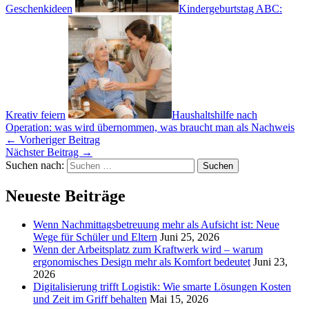
Geschenkideen
Kindergeburtstag ABC:
Kreativ feiern
Haushaltshilfe nach
Operation: was wird übernommen, was braucht man als Nachweis
←
Vorheriger Beitrag
Nächster Beitrag
→
Suchen nach:
Neueste Beiträge
Wenn Nachmittagsbetreuung mehr als Aufsicht ist: Neue
Wege für Schüler und Eltern
Juni 25, 2026
Wenn der Arbeitsplatz zum Kraftwerk wird – warum
ergonomisches Design mehr als Komfort bedeutet
Juni 23,
2026
Digitalisierung trifft Logistik: Wie smarte Lösungen Kosten
und Zeit im Griff behalten
Mai 15, 2026